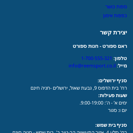
ספות כושר
כפפות אימון
יצירת קשר
ראם ספורט - חנות ספורט
טלפון
:
1-700-555-321
מייל
:
info@reemsport.co.il
סניף ירושלים:
רח' בית הדפוס 9, גבעת שאול, ירושלים -חניה חינם
שעות פעילות
:
ימים א’ - ה': 9:00-19:00.
יום ו: סגור
סניף בית שמש:
רח' סלע 4, אזור התעשייה הר-טוב ב', בית שמש - חניה חינם