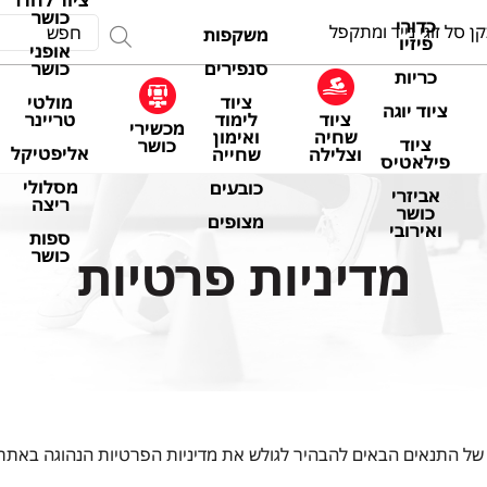
ציוד לחדר
כושר
כדורי
ן סל זוגי נייד ומתקפל
משקפות
פיזיו
אופני
סנפירים
כושר
כריות
ציוד
מולטי
ציוד יוגה
ציוד
לימוד
טריינר
מכשירי
שחיה
ואימון
ציוד
כושר
אליפטיקל
וצלילה
שחייה
פילאטיס
מסלולי
כובעים
אביזרי
ריצה
כושר
מצופים
ואירובי
ספות
מדיניות פרטיות
כושר
של התנאים הבאים להבהיר לגולש את מדיניות הפרטיות הנהוגה באתר 