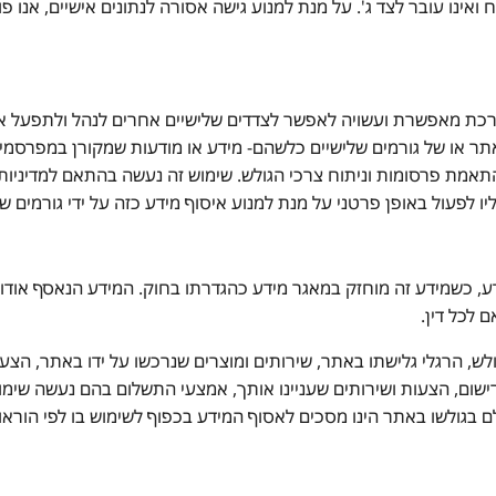
אינו עובר לצד ג'. על מנת למנוע גישה אסורה לנתונים אישיים, אנו פוע
ת מאפשרת ועשויה לאפשר לצדדים שלישיים אחרים לנהל ולתפעל את 
אתר או של גורמים שלישיים כלשהם- מידע או מודעות שמקורן במפרסמי
וח מידע, התאמת פרסומות וניתוח צרכי הגולש. שימוש זה נעשה בהתאם למדיני
ליו לפעול באופן פרטני על מנת למנוע איסוף מידע כזה על ידי גורמים 
שמ"א – 1981 הגולש רשאי לעיין במידע, כשמידע זה מוחזק במאגר מידע כהגדרתו בחוק. 
 לכל דין.
 הרגלי גלישתו באתר, שירותים ומוצרים שנרכשו על ידו באתר, הצעות 
ישום, הצעות ושירותים שעניינו אותך, אמצעי התשלום בהם נעשה שימוש
ם בגולשו באתר הינו מסכים לאסוף המידע בכפוף לשימוש בו לפי הוראות 