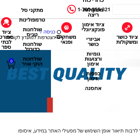
כדורי כוח
1-700-555-321
משקולות
מתקני סל
ריצה
טרמפולינות
ציוד אימון
שולחנות
פונקציונלי
ציוד
כניסה /
טניס
ציוד כושר
משחקים
ספורט
הצטרפות למועדון לקוחות
אביזרי
ומשקולות
ופנאי
לבתי
שולחנות
כושר
ספר
כדורגל
גומיות
שולחנות
ורצועות
0
הוקי אויר
אימון
כפפות
אימון
אחסנה
לרבות תיאור אופן השימוש של מפעילי האתר במידע, איסופו