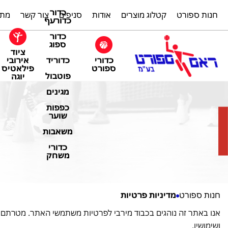
כדור
חנות ספורט
קטלוג מוצרים
אודות
סניפים
צור קשר
מתק
כדורעף
כדור
ספוג
ציוד
כדורי
אירובי
כדוריד
ספורט
פילאטיס
פוטבול
יוגה
מגינים
כפפות
שוער
משאבות
כדורי
משחק
חנות ספורט
מדיניות פרטיות
אנו באתר זה נוהגים בכבוד מירבי לפרטיות משתמשי האתר. מטרתם 
ושימושיו.