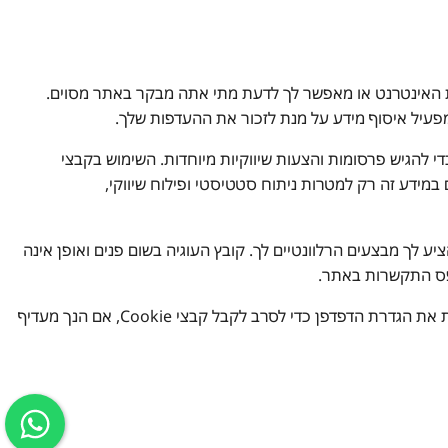
בורת האינטרנט או מאפשר לך לדעת מתי אתה מבקר באתר מסוים.
ומפעיל איסוף מידע על מנת לזכור את ההעדפות שלך.
ה משתמש בתוכנת סטטיסטיקה לאתרים, המזהה אילו דפים נמצאים בשימוש. כמו כן, אתר זה נעזר בשירות הפעלת קבצי Cookies כדי להגיש פרסומות והצעות שיווקיות מיוחדות. השימוש בקבצי
 במידע זה רק למטרות ניתוח סטטיסטי ופילוח שיווקי,
ע לך מבצעים הרלוונטיים לך. קובץ העוגיה בשום פנים ואופן אינה
ופס התקשרות באתר.
אתה יכול לבחור אם לקבל או לדחות קבצי Cookie. רוב דפדפני האינטרנט מקבלים קבצי Cookie באופן אוטומטי, אך ניתן בדרך כלל לשנות את הגדרת הדפדפן כדי לסרב לקבל קבצי Cookie, אם הנך מעדיף