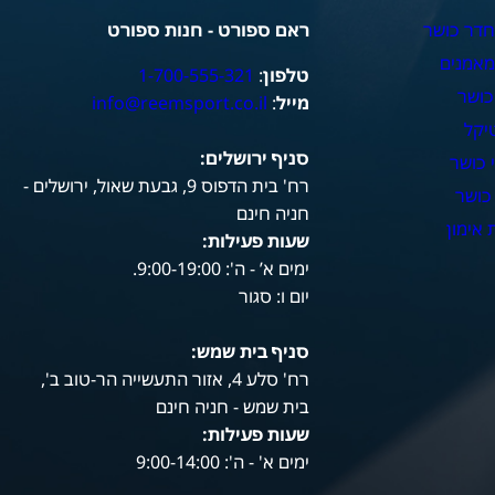
חדר כושר
ראם ספורט - חנות ספורט
מאמנים
טלפון
:
1-700-555-321
כושר
מייל
:
info@reemsport.co.il
יקל
סניף ירושלים:
 כושר
רח' בית הדפוס 9, גבעת שאול, ירושלים -
כושר
חניה חינם
אימון
שעות פעילות
:
ימים א’ - ה': 9:00-19:00.
יום ו: סגור
סניף בית שמש:
רח' סלע 4, אזור התעשייה הר-טוב ב',
בית שמש - חניה חינם
שעות פעילות
:
ימים א' - ה': 9:00-14:00