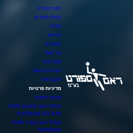
חנות ספורט
מ
קטלוג מוצרים
צ
אודות
צ
סניפים
כ
מאמרים
כ
צור קשר
כ
מפת אתר
כ
הצהרת נגישות
כ
תקנון אתר
מדיניות פרטיות
מבצעי השבוע
מסלול ריצה פלטינום YORK
PLATINUM GEL R-90
מסלול ריצה מטדור YORK
MATADOR