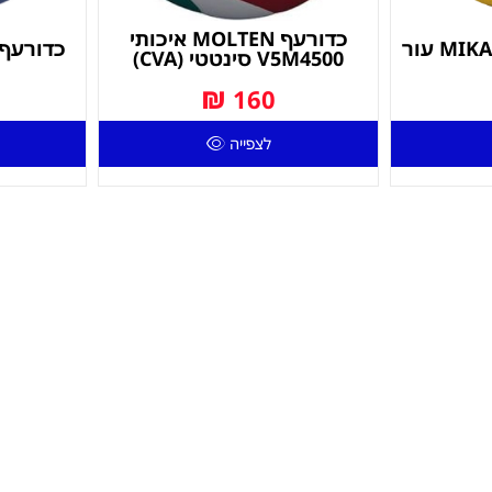
כדורעף MOLTEN איכותי
כדורעף IKASA MGV 200
V5M4500 סינטטי (CVA)
₪
160
לצפייה