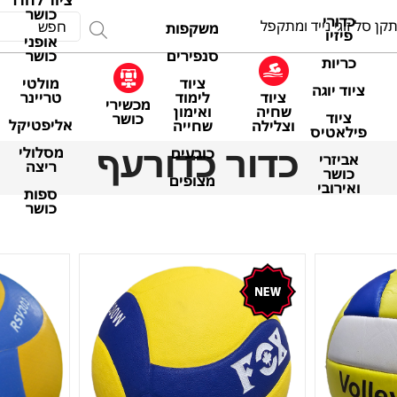
ציוד לחדר
כושר
כדורי
קן סל זוגי נייד ומתקפל
משקפות
פיזיו
אופני
סנפירים
כושר
כריות
ציוד
מולטי
ציוד יוגה
ציוד
לימוד
טריינר
מכשירי
שחיה
ואימון
ציוד
כושר
אליפטיקל
וצלילה
שחייה
פילאטיס
כדור כדורעף
מסלולי
כובעים
אביזרי
ריצה
כושר
מצופים
ואירובי
ספות
כושר