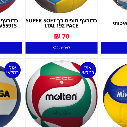
כדורעף חופים רך SUPER SOFT
כדורעף 
יכותי
V5591S
ITAI 192 PACE
₪
70
לצפייה
אזל
אזל
במלאי
במלאי