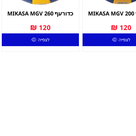
M
כדורעף MIKASA MGV 260
₪
₪
120
120
לצפייה
לצפייה