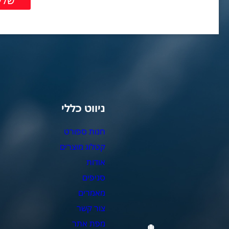
ניווט כללי
צ
חנות ספורט
מ
קטלוג מוצרים
צ
אודות
צ
סניפים
כ
מאמרים
כ
צור קשר
כ
מפת אתר
כ