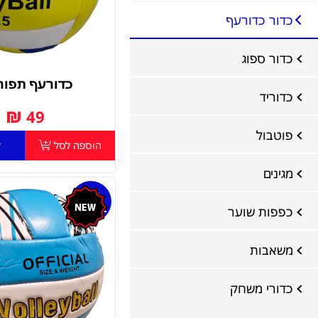
כדור כדורעף
כדור ספוג
כדורעף תפור
כדוריד
₪
49
פוטבול
הוספה לסל
ל
מגינים
אזל
במלאי
כפפות שוער
משאבות
כדורי משחק