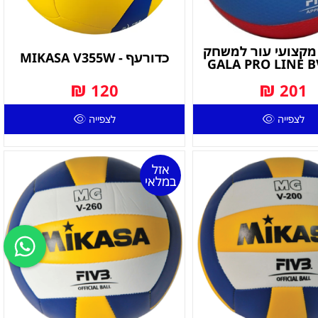
מקצועי עור למשחק
כדורעף - MIKASA V355W
GALA PRO LINE B
₪
₪
120
201
לצפייה
לצפייה
אזל
במלאי