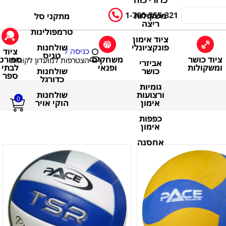
כדורי כוח
1-700-555-321
משקולות
מתקני סל
ריצה
טרמפולינות
ציוד אימון
שולחנות
פונקציונלי
ציוד
כניסה /
טניס
ציוד כושר
משחקים
ספורט
הצטרפות למועדון לקוחות
אביזרי
ומשקולות
ופנאי
לבתי
שולחנות
כושר
ספר
כדורגל
גומיות
שולחנות
ורצועות
0
הוקי אויר
אימון
כפפות
אימון
אחסנה