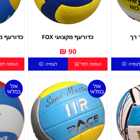
 רך
כדורעף מקצועי FOX
כדורעף מקצועי E
₪
90
צפייה
הוספה לסל
לצפייה
הוספה לס
אזל
אזל
במלאי
במלאי