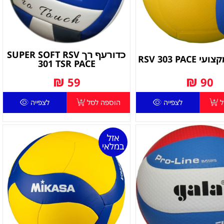
כדורעף רך SUPER SOFT RSV
RSV 303 PAC
301 TSR PACE
₪
₪
59
90
ל
לצפייה
הוספה לסל
לצפייה
אזל
במלאי