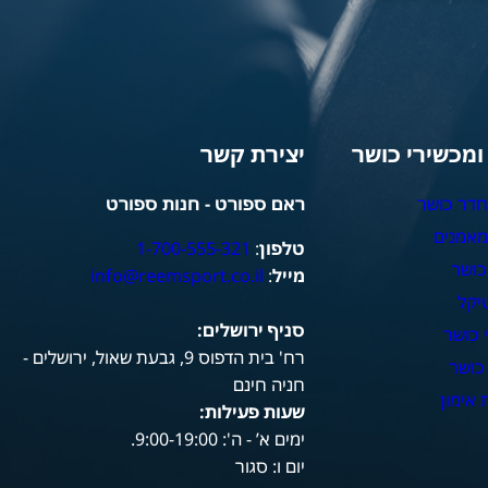
 ומכשירי כושר
יצירת קשר
חדר כושר
ראם ספורט - חנות ספורט
מאמנים
טלפון
:
1-700-555-321
כושר
מייל
:
info@reemsport.co.il
יקל
סניף ירושלים:
 כושר
רח' בית הדפוס 9, גבעת שאול, ירושלים -
כושר
חניה חינם
אימון
שעות פעילות
:
ימים א’ - ה': 9:00-19:00.
יום ו: סגור