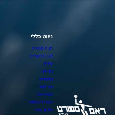
ניווט כללי
צ
חנות ספורט
מ
קטלוג מוצרים
צ
אודות
צ
סניפים
כ
מאמרים
כ
צור קשר
כ
מפת אתר
כ
הצהרת נגישות
כ
תקנון אתר