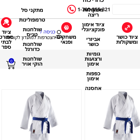
כדורי כוח
1-700-555-321
משקולות
מתקני סל
ריצה
טרמפולינות
ציוד אימון
שולחנות
פונקציונלי
ציוד
כניסה /
טניס
ציוד כושר
משחקים
ספורט
הצטרפות למועדון לקוחות
אביזרי
ומשקולות
ופנאי
לבתי
שולחנות
כושר
ספר
כדורגל
גומיות
שולחנות
ורצועות
0
הוקי אויר
אימון
כפפות
אימון
אחסנה