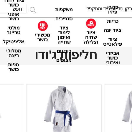
ציוד לחדר
כושר
כדורי
קן סל זוגי נייד ומתקפל
משקפות
פיזיו
אופני
סנפירים
כושר
כריות
ציוד
מולטי
ציוד יוגה
ציוד
לימוד
טריינר
מכשירי
שחיה
ואימון
ציוד
כושר
אליפטיקל
וצלילה
שחייה
פילאטיס
חליפות ג'ודו
מסלולי
כובעים
אביזרי
ריצה
כושר
מצופים
ואירובי
ספות
כושר