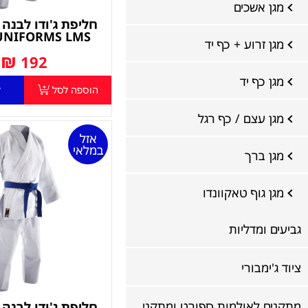
מגן אשכים
UNIFORMS LMS
מגן זרוע + כף יד
₪
192
מגן כף יד
הוספה לסל
ל
מגן עצם / כף רגל
אזל
במלאי
מגן ברך
מגן גוף טאקוונדו
גביעים ומדליות
ציוד ג'ימבורי
מתקנים לאולמות ספורט ומתקני