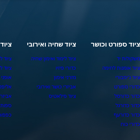
יוד ספורט וכושר
ציוד שחיה ואירובי
ציוד
שקולות יד
ציוד לימוד ואימון שחיה
ציוד ל
יוד אומנות לחימה
כדורי פיזיו
ציוד ל
יוד ג'ימבורי
מזרני אימון
אופני 
דורי ספורט
אביזרי כושר ואירובי
אליפט
דור כדורסל
ציוד פילאטיס
אביזרי
דור כדורגל
ספות 
דור כדורעף
כפפות 
דורי כוח