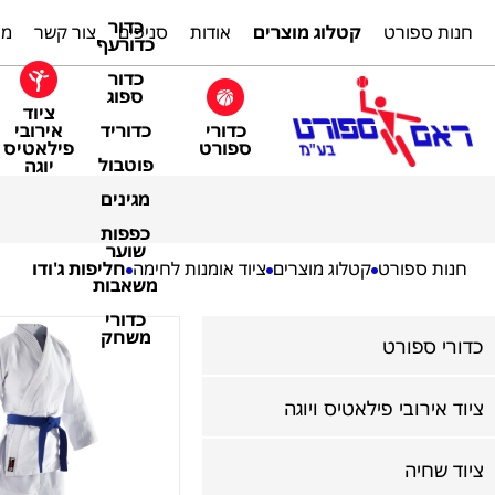
כדור
חנות ספורט
קטלוג מוצרים
אודות
סניפים
צור קשר
מת
כדורעף
כדור
ספוג
ציוד
כדורי
אירובי
כדוריד
ספורט
פילאטיס
פוטבול
יוגה
מגינים
כפפות
שוער
חנות ספורט
קטלוג מוצרים
ציוד אומנות לחימה
חליפות ג'ודו
משאבות
כדורי
משחק
כדורי ספורט
ציוד אירובי פילאטיס ויוגה
ציוד שחיה