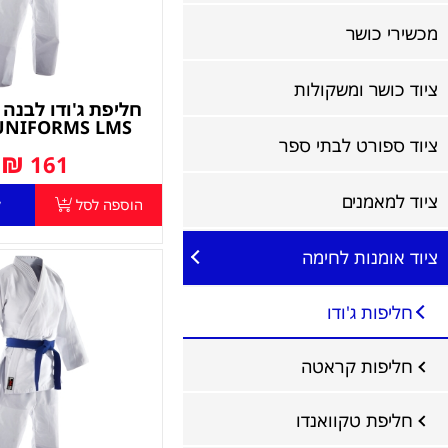
מכשירי כושר
ציוד כושר ומשקולות
UNIFORMS LMS
ציוד ספורט לבתי ספר
₪
161
ציוד למאמנים
הוספה לסל
ל
ציוד אומנות לחימה
חליפות ג'ודו
חליפות קראטה
חליפת טקוואנדו