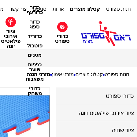
כדור
חנות ספורט
קטלוג מוצרים
אודות
סניפים
צור קשר
מת
כדורעף
כדור
ספוג
ציוד
כדורי
אירובי
כדוריד
ספורט
פילאטיס
פוטבול
יוגה
מגינים
כפפות
שוער
חנות ספורט
קטלוג מוצרים
מזרני אימון
מזרני הגנה
משאבות
כדורי
משחק
כדורי ספורט
ציוד אירובי פילאטיס ויוגה
ציוד שחיה