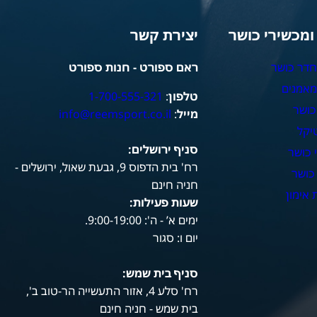
 ומכשירי כושר
יצירת קשר
חדר כושר
ראם ספורט - חנות ספורט
מאמנים
טלפון
:
1-700-555-321
כושר
מייל
:
info@reemsport.co.il
יקל
סניף ירושלים:
 כושר
רח' בית הדפוס 9, גבעת שאול, ירושלים -
כושר
חניה חינם
אימון
שעות פעילות
:
ימים א’ - ה': 9:00-19:00.
יום ו: סגור
סניף בית שמש:
רח' סלע 4, אזור התעשייה הר-טוב ב',
בית שמש - חניה חינם