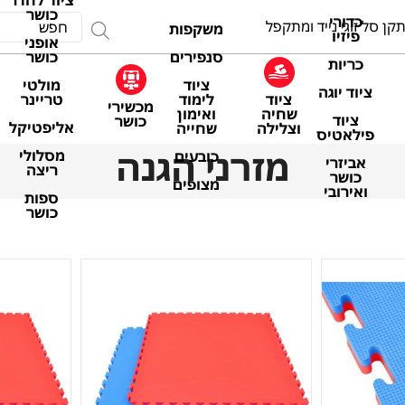
ציוד לחדר
כושר
כדורי
קן סל זוגי נייד ומתקפל
משקפות
פיזיו
אופני
סנפירים
כושר
כריות
ציוד
מולטי
ציוד יוגה
ציוד
לימוד
טריינר
מכשירי
שחיה
ואימון
ציוד
כושר
אליפטיקל
וצלילה
שחייה
פילאטיס
מזרני הגנה
מסלולי
כובעים
אביזרי
ריצה
כושר
מצופים
ואירובי
ספות
כושר