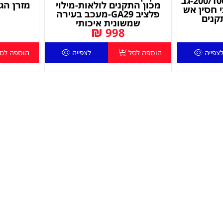
מזרן הגנה לקיר 200/100/6-גב
מכון התקנים לולאות-מילוי
מזרן הג
 חסין אש
פלציב GA29-מעכב בעירה
קנים
שמשונית איכותי
₪
998
צפייה
הוספה לסל
לצפייה
הוספה לס