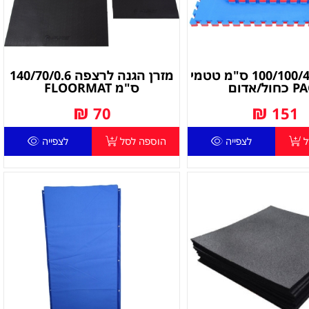
מזרן פזל 100/100/4 ס"מ טטמי
מזרן הגנה לרצפה 140/70/0.6
ול/אדום
ס"מ FLOORMAT
₪
₪
70
151
ל
לצפייה
הוספה לסל
לצפייה