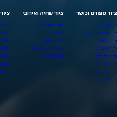
יוד ספורט וכושר
ציוד שחיה ואירובי
ציוד
שקולות יד
ציוד לימוד ואימון שחיה
ציוד ל
יוד אומנות לחימה
כדורי פיזיו
ציוד ל
יוד ג'ימבורי
מזרני אימון
אופני 
דורי ספורט
אביזרי כושר ואירובי
אליפט
דור כדורסל
ציוד פילאטיס
אביזרי
דור כדורגל
ספות 
דור כדורעף
כפפות 
דורי כוח