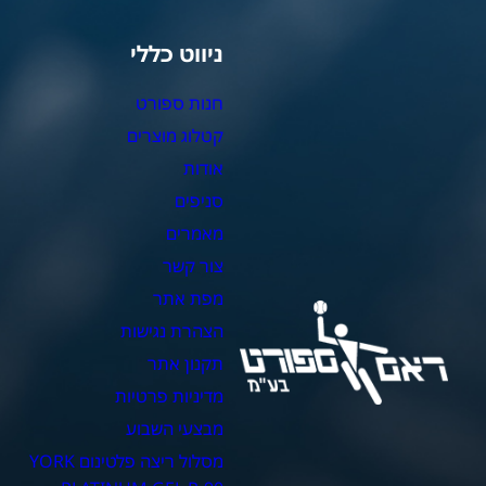
ניווט כללי
צ
חנות ספורט
מ
קטלוג מוצרים
צ
אודות
צ
סניפים
כ
מאמרים
כ
צור קשר
כ
מפת אתר
כ
הצהרת נגישות
כ
תקנון אתר
מדיניות פרטיות
מבצעי השבוע
מסלול ריצה פלטינום YORK