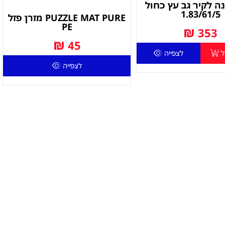
נה לקיר גב עץ כחול
1.83/61/5
PUZZLE MAT PURE מזרן פזל
PE
₪
353
₪
45
ל
לצפייה
לצפייה