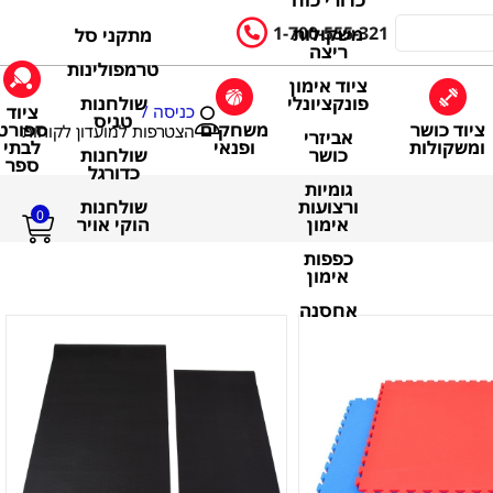
כדורי כוח
1-700-555-321
משקולות
מתקני סל
ריצה
טרמפולינות
ציוד אימון
שולחנות
פונקציונלי
ציוד
כניסה /
טניס
ציוד כושר
משחקים
ספורט
הצטרפות למועדון לקוחות
אביזרי
ומשקולות
ופנאי
לבתי
שולחנות
כושר
ספר
כדורגל
גומיות
שולחנות
ורצועות
0
הוקי אויר
אימון
כפפות
אימון
אחסנה