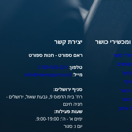
 ומכשירי כושר
יצירת קשר
חדר כושר
ראם ספורט - חנות ספורט
מאמנים
טלפון
:
1-700-555-321
כושר
מייל
:
info@reemsport.co.il
יקל
סניף ירושלים:
 כושר
רח' בית הדפוס 9, גבעת שאול, ירושלים -
כושר
חניה חינם
אימון
שעות פעילות
:
ימים א’ - ה': 9:00-19:00.
יום ו: סגור