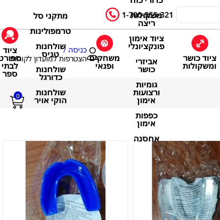
כדורי כוח
1-700-555-321
משקולות
מתקני סל
ריצה
טרמפולינות
ציוד אימון
שולחנות
פונקציונלי
ציוד
כניסה /
טניס
ציוד כושר
משחקים
ספורט
הצטרפות למועדון לקוחות
אביזרי
ומשקולות
ופנאי
לבתי
שולחנות
כושר
ספר
כדורגל
גומיות
שולחנות
ורצועות
0
הוקי אויר
אימון
כפפות
אימון
אחסנה