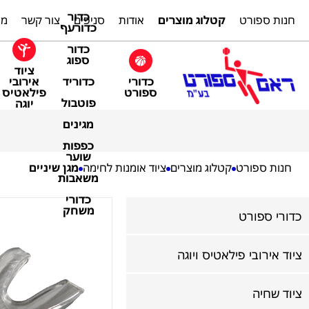
כדור
חנות ספורט
קטלוג מוצרים
אודות
סניפים
צור קשר
מת
כדורעף
כדור
ספוג
ציוד
כדורי
אירובי
כדוריד
ספורט
פילאטיס
פוטבול
יוגה
מגינים
כפפות
שוער
חנות ספורט
קטלוג מוצרים
ציוד אומנות לחימה
מגן שיניים
משאבות
כדורי
משחק
כדורי ספורט
ציוד אירובי פילאטיס ויוגה
ציוד שחיה