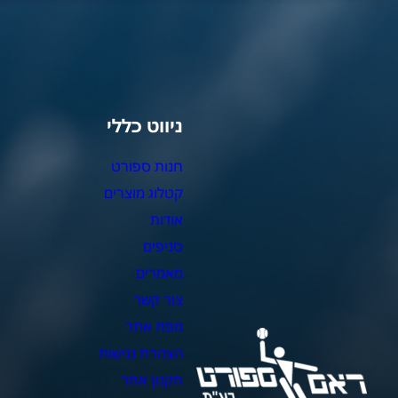
ניווט כללי
צ
חנות ספורט
מ
קטלוג מוצרים
צ
אודות
צ
סניפים
כ
מאמרים
כ
צור קשר
כ
מפת אתר
כ
הצהרת נגישות
כ
תקנון אתר