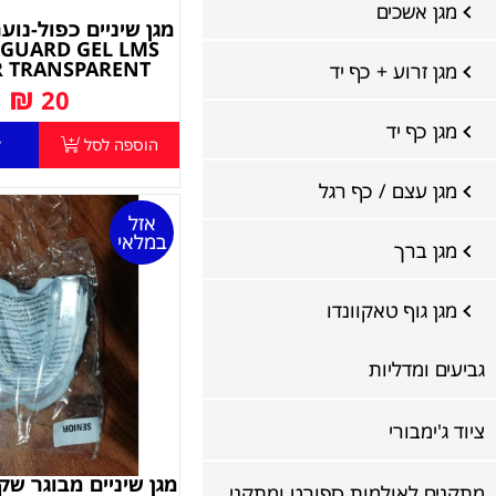
מגן אשכים
GUARD GEL LMS
R TRANSPARENT
מגן זרוע + כף יד
₪
20
מגן כף יד
הוספה לסל
ל
מגן עצם / כף רגל
אזל
במלאי
מגן ברך
מגן גוף טאקוונדו
גביעים ומדליות
ציוד ג'ימבורי
מתקנים לאולמות ספורט ומתקני