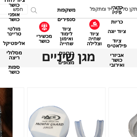
ציוד לחדר
כושר
כדורי
קן סל זוגי נייד ומתקפל
משקפות
פיזיו
אופני
סנפירים
כושר
כריות
ציוד
מולטי
ציוד יוגה
ציוד
לימוד
טריינר
מכשירי
שחיה
ואימון
ציוד
כושר
אליפטיקל
וצלילה
שחייה
פילאטיס
מגן שיניים
מסלולי
כובעים
אביזרי
ריצה
כושר
מצופים
ואירובי
ספות
כושר