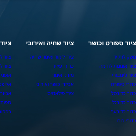
יוד ספורט וכושר
ציוד שחיה ואירובי
ציוד
שקולות יד
ציוד לימוד ואימון שחיה
ציוד ל
יוד אומנות לחימה
כדורי פיזיו
ציוד ל
יוד ג'ימבורי
מזרני אימון
אופני 
דורי ספורט
אביזרי כושר ואירובי
אליפט
דור כדורסל
ציוד פילאטיס
אביזרי
דור כדורגל
ספות 
דור כדורעף
כפפות 
דורי כוח