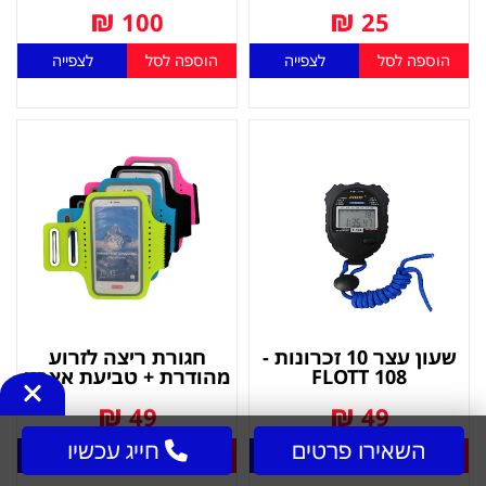
₪
₪
100
25
הוספה לסל
לצפייה
הוספה לסל
לצפייה
שעון עצר 10 זכרונות -
חגורת ריצה לזרוע
FLOTT 108
מהודרת + טביעת אצבע
₪
₪
49
49
השאירו פרטים
חייג עכשיו
הוספה לסל
לצפייה
הוספה לסל
לצפייה