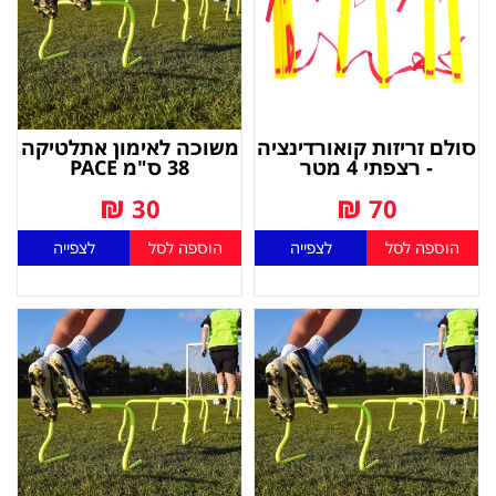
סולם זריזות קואורדינציה
משוכה לאימון אתלטיקה
- רצפתי 4 מטר
38 ס"מ PACE
₪
₪
30
70
הוספה לסל
לצפייה
הוספה לסל
לצפייה