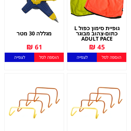
גופיית סימון כפול L
כתום-צהוב מבוגר
מגללה 30 מטר
ADULT PACE
₪
₪
61
45
הוספה לסל
לצפייה
הוספה לסל
לצפייה