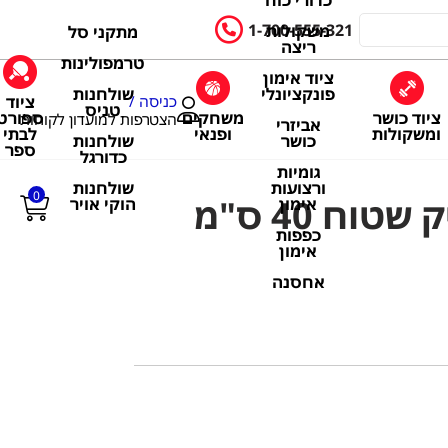
כדורי כוח
1-700-555-321
משקולות
מתקני סל
ריצה
טרמפולינות
ציוד אימון
שולחנות
פונקציונלי
ציוד
כניסה /
טניס
ציוד כושר
משחקים
ספורט
הצטרפות למועדון לקוחות
אביזרי
ומשקולות
ופנאי
לבתי
שולחנות
כושר
ספר
כדורגל
גומיות
שולחנות
ורצועות
0
חישוק פלסטיק שטוח 40 ס"מ
הוקי אויר
אימון
כפפות
אימון
אחסנה