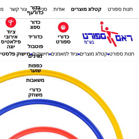
כדור
חנות ספורט
קטלוג מוצרים
אודות
סניפים
צור קשר
מת
כדורעף
כדור
ספוג
ציוד
כדורי
אירובי
כדוריד
ספורט
פילאטיס
פוטבול
יוגה
חנות ספורט
קטלוג מוצרים
ציוד למאמנים
חישוקים
חישוק פלסטיק שטוח 0
מגינים
כפפות
שוער
משאבות
כדורי
משחק