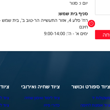
יום ו: סגור
סניף בית שמש:
רח' סלע 4, אזור התעשייה הר-טוב ב', בית שמש 
חינם
ימים א' - ה': 9:00-14:00
יוד ספורט וכושר
ציוד שחיה ואירובי
ציוד
שקולות יד
ציוד לימוד ואימון שחיה
ציוד ל
יוד אומנות לחימה
כדורי פיזיו
ציוד ל