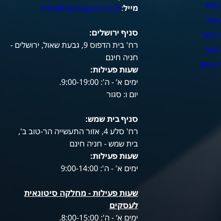
כושר
מייל
:
info@reemsport.co.il
יקל
סניף ירושלים:
 כושר
רח' בית הדפוס 9, גבעת שאול, ירושלים -
כושר
חניה חינם
אימון
שעות פעילות
:
ימים א’ - ה': 9:00-19:00.
יום ו: סגור
סניף בית שמש:
רח' סלע 4, אזור התעשייה הר-טוב ב',
בית שמש - חניה חינם
שעות פעילות
:
ימים א' - ה': 9:00-14:00
שעות פעילות -
מחלקה סיטונאית
לעסקים
ימים א’ - ה': 8:00-15:00.