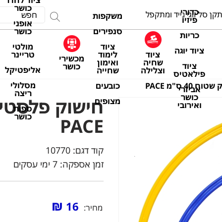
ציוד לחדר
כושר
כדורי
קן סל זוגי נייד ומתקפל
משקפות
פיזיו
אופני
סנפירים
כושר
כריות
ציוד
מולטי
ציוד יוגה
ציוד
לימוד
טריינר
מכשירי
שחיה
ואימון
ציוד
כושר
אליפטיקל
וצלילה
שחייה
פילאטיס
מסלולי
כובעים
4 ס"מ PACE
אביזרי
ריצה
כושר
מצופים
ואירובי
ספות
כושר
PACE
קוד דגם:
10770
זמן אספקה: 7 ימי עסקים
₪
16
מחיר: