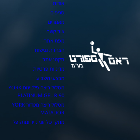
אודות
צ
סניפים
כ
מאמרים
כ
צור קשר
כ
מפת אתר
כ
הצהרת נגישות
כ
תקנון אתר
מדיניות פרטיות
מבצעי השבוע
מסלול ריצה פלטינום YORK
PLATINUM GEL R-90
מסלול ריצה מטדור YORK
MATADOR
מתקן סל זוגי נייד ומתקפל