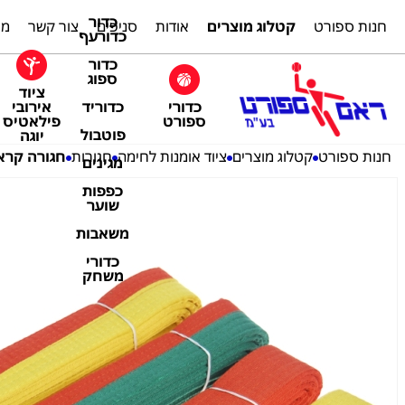
כדור
חנות ספורט
קטלוג מוצרים
אודות
סניפים
צור קשר
מת
כדורעף
כדור
ספוג
ציוד
כדורי
אירובי
כדוריד
ספורט
פילאטיס
פוטבול
יוגה
חנות ספורט
קטלוג מוצרים
ציוד אומנות לחימה
חגורות
חגורה קראטה/ג
מגינים
כפפות
שוער
משאבות
כדורי
משחק