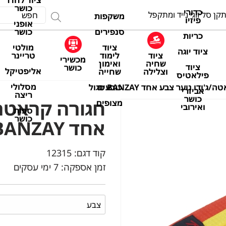
ציוד לחדר
כושר
כדורי
קן סל זוגי נייד ומתקפל
משקפות
פיזיו
אופני
סנפירים
כושר
כריות
ציוד
מולטי
ציוד יוגה
ציוד
לימוד
טריינר
מכשירי
שחיה
ואימון
ציוד
כושר
אליפטיקל
וצלילה
שחייה
פילאטיס
מסלולי
כובעים
'ודו נוער צבע אחד BANZAY סגול
אביזרי
ריצה
כושר
חגורה קראטה/
מצופים
ואירובי
ספות
כושר
אחד BANZAY סגול
קוד דגם:
12315
זמן אספקה: 7 ימי עסקים