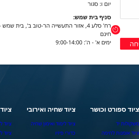
יום ו: סגור
סניף בית שמש:
רח' סלע 4, אזור התעשייה הר-טוב ב', בית שמש 
חינם
ימים א' - ה': 9:00-14:00
יוד ספורט וכושר
ציוד שחיה ואירובי
ציוד
שקולות יד
ציוד לימוד ואימון שחיה
ציוד ל
יוד אומנות לחימה
כדורי פיזיו
ציוד ל