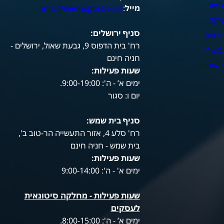
כושר
מייל
:
info@reemsport.co.il
יקל
סניף ירושלים:
 כושר
רח' בית הדפוס 9, גבעת שאול, ירושלים -
כושר
חניה חינם
אימון
שעות פעילות
:
ימים א’ - ה': 9:00-19:00.
יום ו: סגור
סניף בית שמש:
רח' סלע 4, אזור התעשייה הר-טוב ב',
בית שמש - חניה חינם
שעות פעילות
:
ימים א' - ה': 9:00-14:00
שעות פעילות -
מחלקה סיטונאית
לעסקים
ימים א’ - ה': 8:00-15:00.