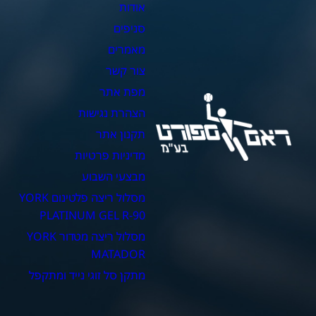
אודות
צ
סניפים
כ
מאמרים
כ
צור קשר
כ
מפת אתר
כ
הצהרת נגישות
כ
תקנון אתר
מדיניות פרטיות
מבצעי השבוע
מסלול ריצה פלטינום YORK
PLATINUM GEL R-90
מסלול ריצה מטדור YORK
MATADOR
מתקן סל זוגי נייד ומתקפל