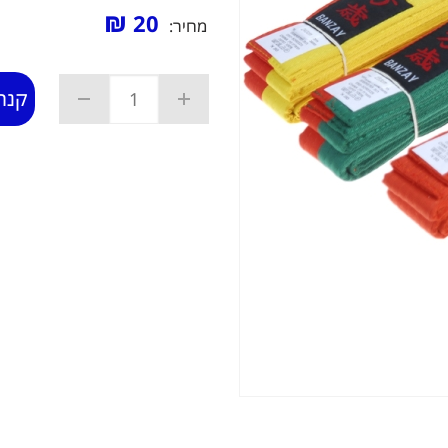
₪
20
מחיר:
קנה