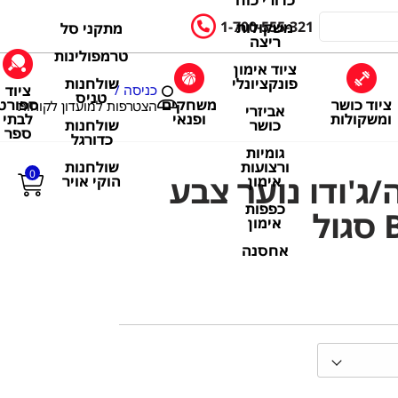
כדורי כוח
1-700-555-321
משקולות
מתקני סל
ריצה
טרמפולינות
ציוד אימון
שולחנות
פונקציונלי
ציוד
כניסה /
טניס
ציוד כושר
משחקים
ספורט
הצטרפות למועדון לקוחות
אביזרי
ומשקולות
ופנאי
לבתי
שולחנות
כושר
ספר
כדורגל
גומיות
שולחנות
ורצועות
0
ג'ודו נוער צבע
הוקי אויר
אימון
כפפות
אימון
אחסנה