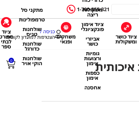
כדורי כוח
1-700-555-321
משקולות
מתקני סל
ריצה
טרמפולינות
ציוד אימון
שולחנות
פונקציונלי
ציוד
כניסה /
טניס
ציוד כושר
משחקים
ספורט
הצטרפות למועדון לקוחות
אביזרי
ומשקולות
ופנאי
לבתי
שולחנות
כושר
ספר
כדורגל
גומיות
שולחנות
ורצועות
0
איכותית
הוקי אויר
אימון
כפפות
אימון
אחסנה