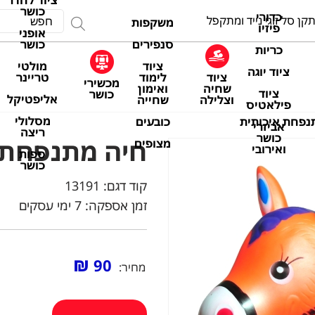
ציוד לחדר
כושר
כדורי
קן סל זוגי נייד ומתקפל
משקפות
פיזיו
אופני
סנפירים
כושר
כריות
ציוד
מולטי
ציוד יוגה
ציוד
לימוד
טריינר
מכשירי
שחיה
ואימון
ציוד
כושר
אליפטיקל
וצלילה
שחייה
פילאטיס
מסלולי
כובעים
נפחת איכותית
אביזרי
ריצה
כושר
חיה מתנפחת 
מצופים
ואירובי
ספות
כושר
קוד דגם:
13191
זמן אספקה: 7 ימי עסקים
₪
90
מחיר: