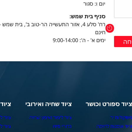
יום ו: סגור
סניף בית שמש:
רח' סלע 4, אזור התעשייה הר-טוב ב', בית שמש 
חינם
ימים א' - ה': 9:00-14:00
יוד ספורט וכושר
ציוד שחיה ואירובי
ציוד
שקולות יד
ציוד לימוד ואימון שחיה
ציוד ל
יוד אומנות לחימה
כדורי פיזיו
ציוד ל