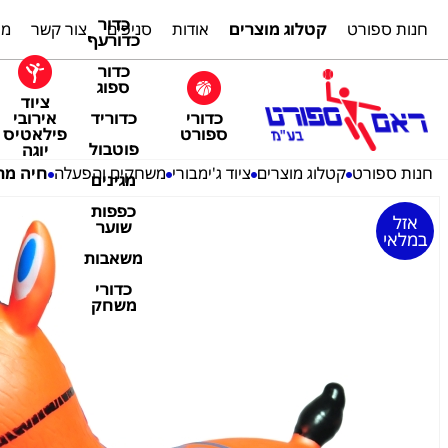
כדור
חנות ספורט
קטלוג מוצרים
אודות
סניפים
צור קשר
מת
כדורעף
כדור
ספוג
ציוד
כדורי
אירובי
כדוריד
ספורט
פילאטיס
פוטבול
יוגה
חנות ספורט
קטלוג מוצרים
ציוד ג'ימבורי
משחקים והפעלה
חיה מת
מגינים
כפפות
אזל
שוער
במלאי
משאבות
כדורי
משחק