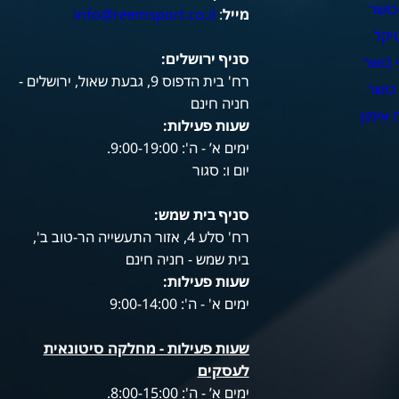
כושר
מייל
:
info@reemsport.co.il
יקל
סניף ירושלים:
 כושר
רח' בית הדפוס 9, גבעת שאול, ירושלים -
כושר
חניה חינם
אימון
שעות פעילות
:
ימים א’ - ה': 9:00-19:00.
יום ו: סגור
סניף בית שמש:
רח' סלע 4, אזור התעשייה הר-טוב ב',
בית שמש - חניה חינם
שעות פעילות
:
ימים א' - ה': 9:00-14:00
שעות פעילות -
מחלקה סיטונאית
לעסקים
ימים א’ - ה': 8:00-15:00.