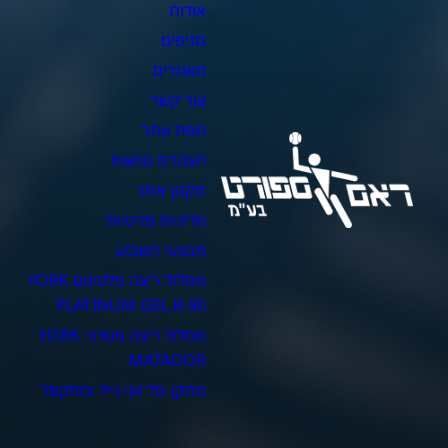
אודות
צ
סניפים
כ
מאמרים
כ
צור קשר
כ
מפת אתר
כ
הצהרת נגישות
כ
תקנון אתר
מדיניות פרטיות
מבצעי השבוע
מסלול ריצה פלטינום YORK
PLATINUM GEL R-90
מסלול ריצה מטדור YORK
MATADOR
מתקן סל זוגי נייד ומתקפל