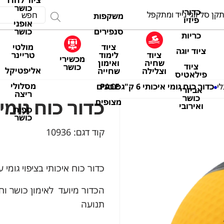
ציוד לחדר
כושר
כדורי
קן סל זוגי נייד ומתקפל
משקפות
פיזיו
אופני
סנפירים
כושר
כריות
ציוד
מולטי
ציוד יוגה
ציוד
לימוד
טריינר
מכשירי
שחיה
ואימון
ציוד
כושר
אליפטיקל
וצלילה
שחייה
פילאטיס
מסלולי
כובעים
לי
כדור כוח גומי איכותי 6 ק"ג PACE
אביזרי
ריצה
כושר
כדור כוח גומי איכותי
מצופים
ואירובי
ספות
כושר
קוד דגם:
10936
כדור כוח איכותי בציפוי גומי
הכדור מיועד לאימון כושר וחיז
תנועה