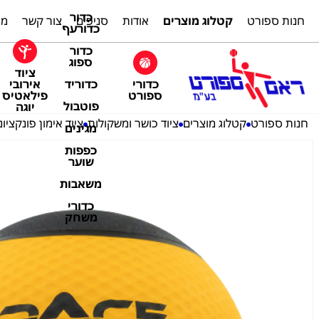
כדור
חנות ספורט
קטלוג מוצרים
אודות
סניפים
צור קשר
מת
כדורעף
כדור
ספוג
ציוד
כדורי
אירובי
כדוריד
ספורט
פילאטיס
פוטבול
יוגה
חנות ספורט
קטלוג מוצרים
ציוד כושר ומשקולות
ציוד אימון פונקציונ
מגינים
כפפות
שוער
משאבות
כדורי
משחק