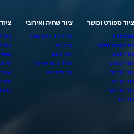
יוד ספורט וכושר
ציוד שחיה ואירובי
ציוד
שקולות יד
ציוד לימוד ואימון שחיה
ציוד ל
יוד אומנות לחימה
כדורי פיזיו
ציוד ל
יוד ג'ימבורי
מזרני אימון
אופני 
דורי ספורט
אביזרי כושר ואירובי
אליפט
דור כדורסל
ציוד פילאטיס
אביזרי
דור כדורגל
ספות 
דור כדורעף
כפפות 
דורי כוח