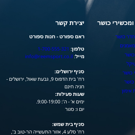
 ומכשירי כושר
יצירת קשר
חדר כושר
ראם ספורט - חנות ספורט
מאמנים
טלפון
:
1-700-555-321
כושר
מייל
:
info@reemsport.co.il
יקל
סניף ירושלים:
 כושר
רח' בית הדפוס 9, גבעת שאול, ירושלים -
כושר
חניה חינם
אימון
שעות פעילות
:
ימים א’ - ה': 9:00-19:00.
יום ו: סגור
סניף בית שמש:
רח' סלע 4, אזור התעשייה הר-טוב ב',