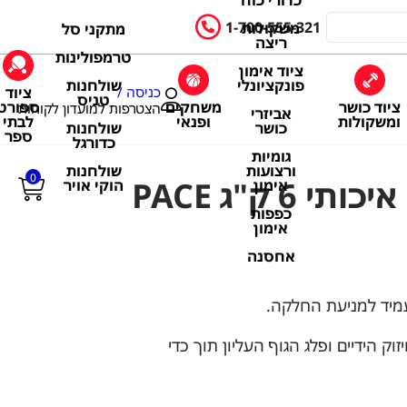
כדורי כוח
1-700-555-321
משקולות
מתקני סל
ריצה
טרמפולינות
ציוד אימון
שולחנות
פונקציונלי
ציוד
כניסה /
טניס
ציוד כושר
משחקים
ספורט
הצטרפות למועדון לקוחות
אביזרי
ומשקולות
ופנאי
לבתי
שולחנות
כושר
ספר
כדורגל
גומיות
שולחנות
ורצועות
0
 6 ק"ג PACE
הוקי אויר
אימון
כפפות
אימון
אחסנה
 עמיד למניעת החלקה.
וק הידיים ופלג הגוף העליון תוך כדי