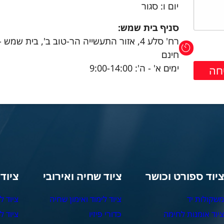
יום ו: סגור
סניף בית שמש:
רח' סלע 4, אזור התעשייה הר-טוב ב', בית שמש 
חינם
ימים א' - ה': 9:00-14:00
יוד ספורט וכושר
ציוד שחיה ואירובי
ציוד
שקולות יד
ציוד לימוד ואימון שחיה
ציוד ל
יוד אומנות לחימה
כדורי פיזיו
ציוד ל