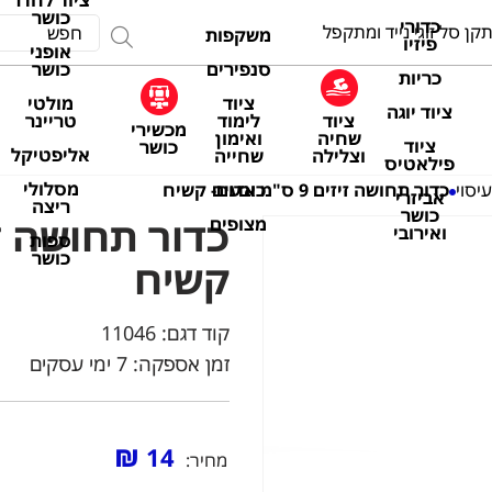
ציוד לחדר
כושר
כדורי
קן סל זוגי נייד ומתקפל
משקפות
פיזיו
אופני
סנפירים
כושר
כריות
ציוד
מולטי
ציוד יוגה
ציוד
לימוד
טריינר
מכשירי
שחיה
ואימון
ציוד
כושר
אליפטיקל
וצלילה
שחייה
פילאטיס
מסלולי
כובעים
יסוי
כדור תחושה זיזים 9 ס"מ אדום- קשיח
אביזרי
ריצה
כושר
מצופים
ואירובי
ספות
כושר
קשיח
קוד דגם:
11046
זמן אספקה: 7 ימי עסקים
₪
14
מחיר: