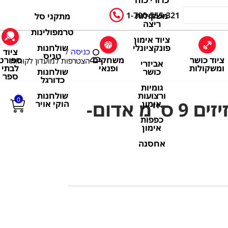
כדורי כוח
1-700-555-321
משקולות
מתקני סל
ריצה
טרמפולינות
ציוד אימון
שולחנות
פונקציונלי
ציוד
כניסה /
טניס
ציוד כושר
משחקים
ספורט
הצטרפות למועדון לקוחות
אביזרי
ומשקולות
ופנאי
לבתי
שולחנות
כושר
ספר
כדורגל
גומיות
שולחנות
ורצועות
0
כדור תחושה זיזים 9 ס"מ אדום-
הוקי אויר
אימון
כפפות
אימון
אחסנה