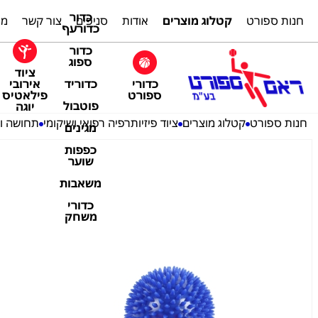
כדור
חנות ספורט
קטלוג מוצרים
אודות
סניפים
צור קשר
מת
כדורעף
כדור
ספוג
ציוד
כדורי
אירובי
כדוריד
ספורט
פילאטיס
פוטבול
יוגה
חנות ספורט
קטלוג מוצרים
ציוד פיזיותרפיה רפואי ושיקומי
תחושה וע
מגינים
כפפות
שוער
משאבות
כדורי
משחק