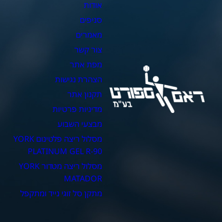
אודות
צ
סניפים
כ
מאמרים
כ
צור קשר
כ
מפת אתר
כ
הצהרת נגישות
כ
תקנון אתר
מדיניות פרטיות
מבצעי השבוע
מסלול ריצה פלטינום YORK
PLATINUM GEL R-90
מסלול ריצה מטדור YORK
MATADOR
מתקן סל זוגי נייד ומתקפל