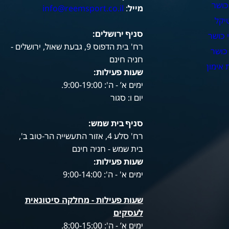
כושר
מייל
:
info@reemsport.co.il
יקל
סניף ירושלים:
 כושר
רח' בית הדפוס 9, גבעת שאול, ירושלים -
כושר
חניה חינם
אימון
שעות פעילות
:
ימים א’ - ה': 9:00-19:00.
יום ו: סגור
סניף בית שמש:
רח' סלע 4, אזור התעשייה הר-טוב ב',
בית שמש - חניה חינם
שעות פעילות
:
ימים א' - ה': 9:00-14:00
שעות פעילות -
מחלקה סיטונאית
לעסקים
ימים א’ - ה': 8:00-15:00.