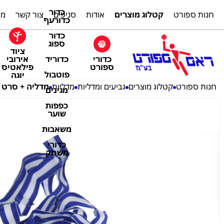
כדור
חנות ספורט
קטלוג מוצרים
אודות
סניפים
צור קשר
מת
כדורעף
כדור
ספוג
ציוד
כדורי
אירובי
כדוריד
ספורט
פילאטיס
פוטבול
יוגה
חנות ספורט
קטלוג מוצרים
גביעים ומדליות
מדליות
מדליה + סרט (I) כדורעף כס
מגינים
כפפות
שוער
משאבות
כדורי
משחק