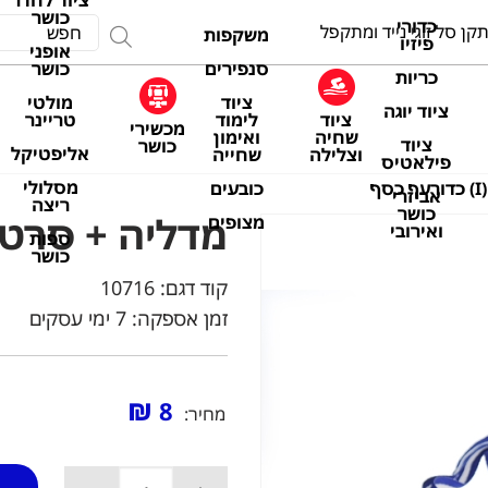
ציוד לחדר
כושר
כדורי
קן סל זוגי נייד ומתקפל
משקפות
פיזיו
אופני
סנפירים
כושר
כריות
ציוד
מולטי
ציוד יוגה
ציוד
לימוד
טריינר
מכשירי
שחיה
ואימון
ציוד
כושר
אליפטיקל
וצלילה
שחייה
פילאטיס
מסלולי
כובעים
ף
אביזרי
ריצה
כושר
מדליה + סרט (I) כדורעף כ
מצופים
ואירובי
ספות
כושר
קוד דגם:
10716
זמן אספקה: 7 ימי עסקים
₪
8
מחיר: