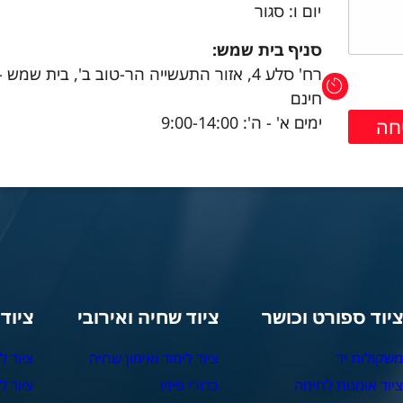
יום ו: סגור
סניף בית שמש:
רח' סלע 4, אזור התעשייה הר-טוב ב', בית שמש 
חינם
ימים א' - ה': 9:00-14:00
יוד ספורט וכושר
ציוד שחיה ואירובי
ציוד
שקולות יד
ציוד לימוד ואימון שחיה
ציוד ל
יוד אומנות לחימה
כדורי פיזיו
ציוד ל