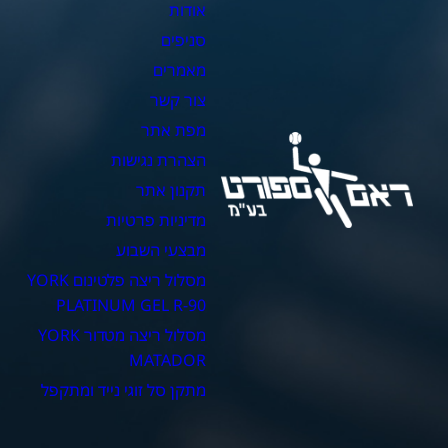
אודות
צ
סניפים
כ
מאמרים
כ
צור קשר
כ
מפת אתר
כ
הצהרת נגישות
כ
תקנון אתר
מדיניות פרטיות
מבצעי השבוע
מסלול ריצה פלטינום YORK
PLATINUM GEL R-90
מסלול ריצה מטדור YORK
MATADOR
מתקן סל זוגי נייד ומתקפל