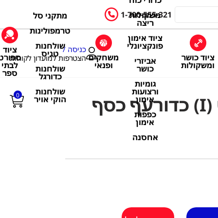
כדורי כוח
1-700-555-321
משקולות
מתקני סל
ריצה
טרמפולינות
ציוד אימון
שולחנות
פונקציונלי
ציוד
כניסה /
טניס
ציוד כושר
משחקים
ספורט
הצטרפות למועדון לקוחות
אביזרי
ומשקולות
ופנאי
לבתי
שולחנות
כושר
ספר
כדורגל
גומיות
שולחנות
ורצועות
0
סף
הוקי אויר
אימון
כפפות
אימון
אחסנה