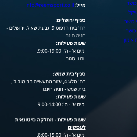
כושר
מייל
:
info@reemsport.co.il
יקל
סניף ירושלים:
 כושר
רח' בית הדפוס 9, גבעת שאול, ירושלים -
כושר
חניה חינם
אימון
שעות פעילות
:
ימים א’ - ה': 9:00-19:00.
יום ו: סגור
סניף בית שמש:
רח' סלע 4, אזור התעשייה הר-טוב ב',
בית שמש - חניה חינם
שעות פעילות
:
ימים א' - ה': 9:00-14:00
שעות פעילות -
מחלקה סיטונאית
לעסקים
ימים א’ - ה': 8:00-15:00.