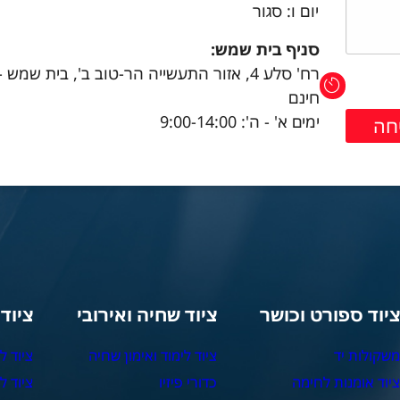
יום ו: סגור
סניף בית שמש:
רח' סלע 4, אזור התעשייה הר-טוב ב', בית שמש 
חינם
ימים א' - ה': 9:00-14:00
יוד ספורט וכושר
ציוד שחיה ואירובי
ציוד
שקולות יד
ציוד לימוד ואימון שחיה
ציוד ל
יוד אומנות לחימה
כדורי פיזיו
ציוד ל