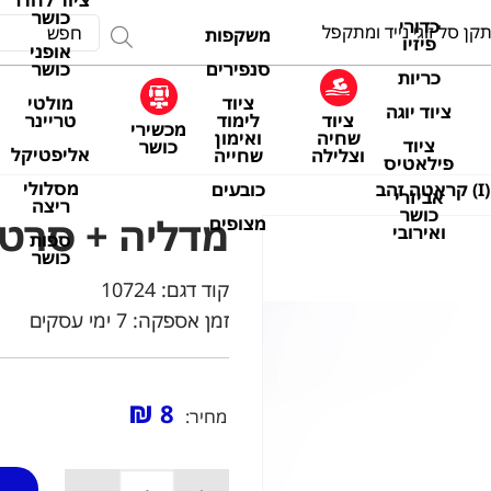
ציוד לחדר
כושר
כדורי
קן סל זוגי נייד ומתקפל
משקפות
פיזיו
אופני
סנפירים
כושר
כריות
ציוד
מולטי
ציוד יוגה
ציוד
לימוד
טריינר
מכשירי
שחיה
ואימון
ציוד
כושר
אליפטיקל
וצלילה
שחייה
פילאטיס
מסלולי
כובעים
ב
אביזרי
ריצה
כושר
מדליה + סרט (I) קראטה ז
מצופים
ואירובי
ספות
כושר
קוד דגם:
10724
זמן אספקה: 7 ימי עסקים
₪
8
מחיר: