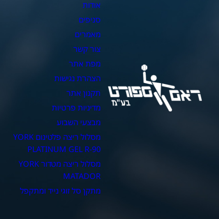
אודות
צ
סניפים
כ
מאמרים
כ
צור קשר
כ
מפת אתר
כ
הצהרת נגישות
כ
תקנון אתר
מדיניות פרטיות
מבצעי השבוע
מסלול ריצה פלטינום YORK
PLATINUM GEL R-90
מסלול ריצה מטדור YORK
MATADOR
מתקן סל זוגי נייד ומתקפל