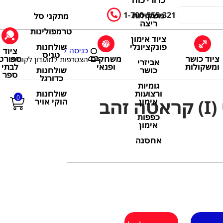
כדורי כוח
1-700-555-321
משקולות
מתקני סל
ריצה
טרמפולינות
ציוד אימון
שולחנות
פונקציונלי
ציוד
כניסה /
טניס
ציוד כושר
משחקים
ספורט
הצטרפות למועדון לקוחות
אביזרי
ומשקולות
ופנאי
לבתי
שולחנות
כושר
ספר
כדורגל
גומיות
שולחנות
ורצועות
0
הב
הוקי אויר
אימון
כפפות
אימון
אחסנה