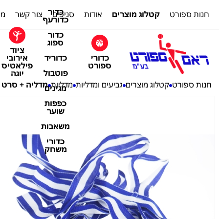
כדור
חנות ספורט
קטלוג מוצרים
אודות
סניפים
צור קשר
מת
כדורעף
כדור
ספוג
ציוד
כדורי
אירובי
כדוריד
ספורט
פילאטיס
פוטבול
יוגה
חנות ספורט
קטלוג מוצרים
גביעים ומדליות
מדליות
מדליה + סרט (I) קראטה זה
מגינים
כפפות
שוער
משאבות
כדורי
משחק