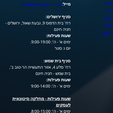
כושר
מייל
:
info@reemsport.co.il
יקל
סניף ירושלים:
 כושר
רח' בית הדפוס 9, גבעת שאול, ירושלים -
כושר
חניה חינם
אימון
שעות פעילות
:
ימים א’ - ה': 9:00-19:00.
יום ו: סגור
סניף בית שמש:
רח' סלע 4, אזור התעשייה הר-טוב ב',
בית שמש - חניה חינם
שעות פעילות
:
ימים א' - ה': 9:00-14:00
שעות פעילות -
מחלקה סיטונאית
לעסקים
ימים א’ - ה': 8:00-15:00.