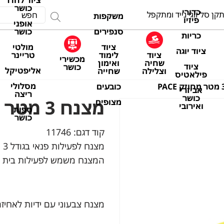
ציוד לחדר
כושר
כדורי
קן סל זוגי נייד ומתקפל
משקפות
פיזיו
אופני
סנפירים
כושר
כריות
ציוד
מולטי
ציוד יוגה
ציוד
לימוד
טריינר
מכשירי
שחיה
ואימון
ציוד
כושר
אליפטיקל
וצלילה
שחייה
פילאטיס
מסלולי
כובעים
אביזרי
ריצה
כושר
מצנח 3 מטר מחוזק PACE
מצופים
ואירובי
ספות
כושר
קוד דגם:
11746
מצנח לפעילות פנאי בגודל 3 מטר
המצנח משמש לפעילות בית ס
מצנח צבעוני עם ידיות לאחיזה