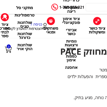
כדורי כוח
1-700-555-321
משקולות
מתקני סל
ריצה
טרמפולינות
ציוד אימון
שולחנות
פונקציונלי
ציוד
כניסה /
טניס
ציוד כושר
משחקים
ספורט
הצטרפות למועדון לקוחות
אביזרי
ומשקולות
ופנאי
לבתי
שולחנות
כושר
ספר
כדורגל
גומיות
שולחנות
ורצועות
0
הוקי אויר
אימון
כפפות
אימון
אחסנה
פרית והפעלות ילדים
 נוחה, מגיע בתיק.