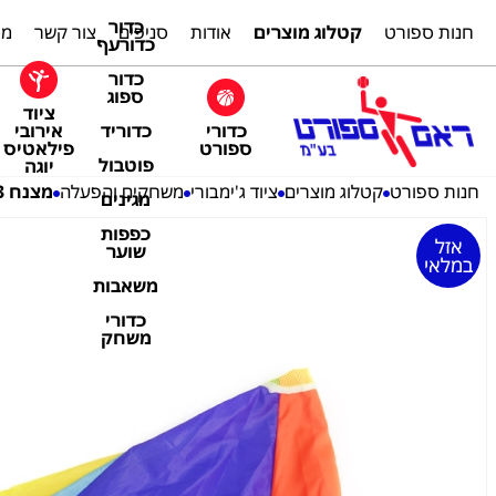
כדור
חנות ספורט
קטלוג מוצרים
אודות
סניפים
צור קשר
מת
כדורעף
כדור
ספוג
ציוד
כדורי
אירובי
כדוריד
ספורט
פילאטיס
פוטבול
יוגה
חנות ספורט
קטלוג מוצרים
ציוד ג'ימבורי
משחקים והפעלה
מצנח 3 מטר מחוזק PACE
מגינים
כפפות
אזל
שוער
במלאי
משאבות
כדורי
משחק