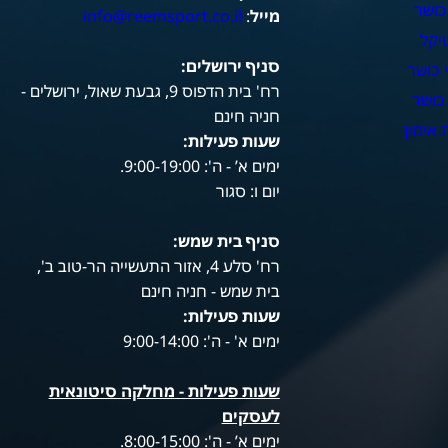
כושר
מייל
:
info@reemsport.co.il
יקל
סניף ירושלים:
 כושר
רח' בית הדפוס 9, גבעת שאול, ירושלים -
כושר
חניה חינם
אימון
שעות פעילות
:
ימים א’ - ה': 9:00-19:00.
יום ו: סגור
סניף בית שמש:
רח' סלע 4, אזור התעשייה הר-טוב ב',
בית שמש - חניה חינם
שעות פעילות
:
ימים א' - ה': 9:00-14:00
שעות פעילות -
מחלקה סיטונאית
לעסקים
ימים א’ - ה': 8:00-15:00.