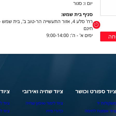
יום ו: סגור
סניף בית שמש:
רח' סלע 4, אזור התעשייה הר-טוב ב', בית שמש 
חינם
ימים א' - ה': 9:00-14:00
יוד ספורט וכושר
ציוד שחיה ואירובי
ציוד
שקולות יד
ציוד לימוד ואימון שחיה
ציוד ל
יוד אומנות לחימה
כדורי פיזיו
ציוד ל