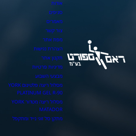
אודות
צ
סניפים
כ
מאמרים
כ
צור קשר
כ
מפת אתר
כ
הצהרת נגישות
כ
תקנון אתר
מדיניות פרטיות
מבצעי השבוע
מסלול ריצה פלטינום YORK
PLATINUM GEL R-90
מסלול ריצה מטדור YORK
MATADOR
מתקן סל זוגי נייד ומתקפל