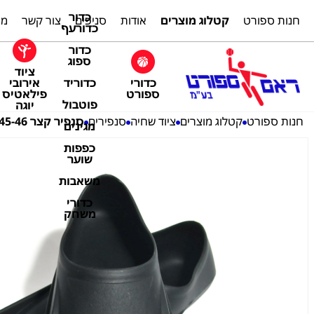
כדור
חנות ספורט
קטלוג מוצרים
אודות
סניפים
צור קשר
מת
כדורעף
כדור
ספוג
ציוד
כדורי
אירובי
כדוריד
ספורט
פילאטיס
פוטבול
יוגה
חנות ספורט
קטלוג מוצרים
ציוד שחיה
סנפירים
סנפיר קצר 45-46 PACE
מגינים
כפפות
שוער
משאבות
כדורי
משחק