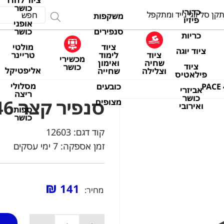
ציוד לחדר
כושר
כדורי
קן סל זוגי נייד ומתקפל
משקפות
פיזיו
אופני
סנפירים
כושר
כריות
ציוד
מולטי
ציוד יוגה
ציוד
לימוד
טריינר
מכשירי
שחיה
ואימון
ציוד
כושר
אליפטיקל
וצלילה
שחייה
פילאטיס
מסלולי
כובעים
אביזרי
ריצה
כושר
סנפיר קצר 45-46 PACE
מצופים
ואירובי
ספות
כושר
קוד דגם:
12603
זמן אספקה: 7 ימי עסקים
₪
141
מחיר: