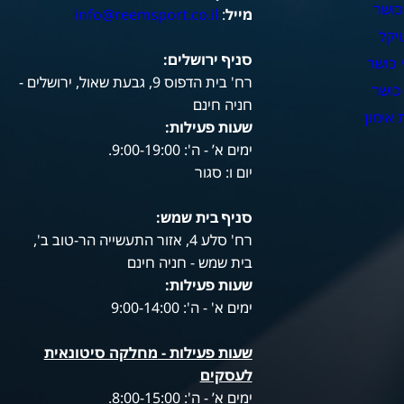
כושר
מייל
:
info@reemsport.co.il
יקל
סניף ירושלים:
 כושר
רח' בית הדפוס 9, גבעת שאול, ירושלים -
כושר
חניה חינם
אימון
שעות פעילות
:
ימים א’ - ה': 9:00-19:00.
יום ו: סגור
סניף בית שמש:
רח' סלע 4, אזור התעשייה הר-טוב ב',
בית שמש - חניה חינם
שעות פעילות
:
ימים א' - ה': 9:00-14:00
שעות פעילות -
מחלקה סיטונאית
לעסקים
ימים א’ - ה': 8:00-15:00.