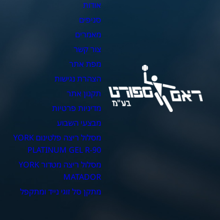
אודות
צ
סניפים
כ
מאמרים
כ
צור קשר
כ
מפת אתר
כ
הצהרת נגישות
כ
תקנון אתר
מדיניות פרטיות
מבצעי השבוע
מסלול ריצה פלטינום YORK
PLATINUM GEL R-90
מסלול ריצה מטדור YORK
MATADOR
מתקן סל זוגי נייד ומתקפל