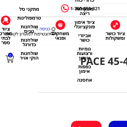
כדורי כוח
1-700-555-321
משקולות
מתקני סל
ריצה
טרמפולינות
ציוד אימון
שולחנות
פונקציונלי
ציוד
כניסה /
טניס
ציוד כושר
משחקים
ספורט
הצטרפות למועדון לקוחות
אביזרי
ומשקולות
ופנאי
לבתי
שולחנות
כושר
ספר
כדורגל
גומיות
שולחנות
ורצועות
0
הוקי אויר
אימון
כפפות
אימון
אחסנה