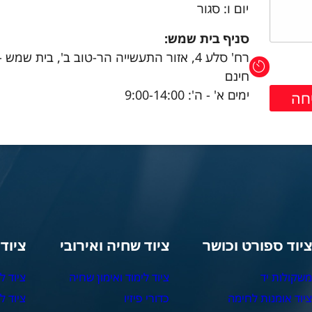
יום ו: סגור
סניף בית שמש:
רח' סלע 4, אזור התעשייה הר-טוב ב', בית שמש 
חינם
ימים א' - ה': 9:00-14:00
יוד ספורט וכושר
ציוד שחיה ואירובי
ציוד
שקולות יד
ציוד לימוד ואימון שחיה
ציוד ל
יוד אומנות לחימה
כדורי פיזיו
ציוד ל